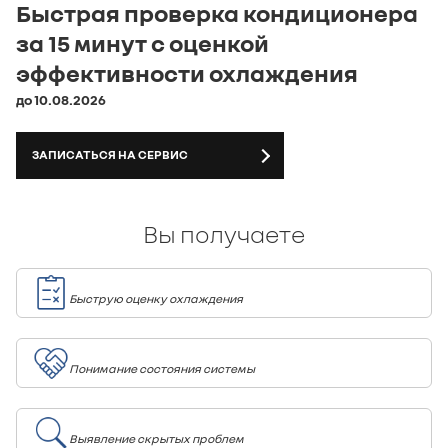
Быстрая проверка кондиционера
Федерации. Для получения подробной
информации, пожалуйста, обращайтесь в наш
салон.
за 15 минут с оценкой
эффективности охлаждения
до 10.08.2026
ЗАПИСАТЬСЯ НА СЕРВИС
Вы получаете
Быструю оценку охлаждения
Понимание состояния системы
Выявление скрытых проблем